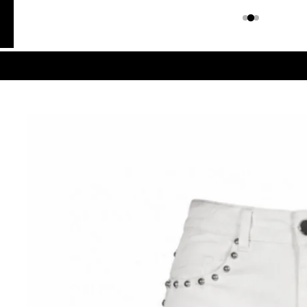
Colombiano
Denim
JEANS