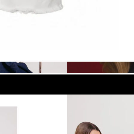
look
Compra el