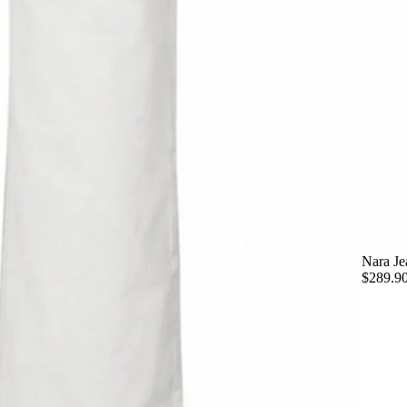
Nara Je
$289.9