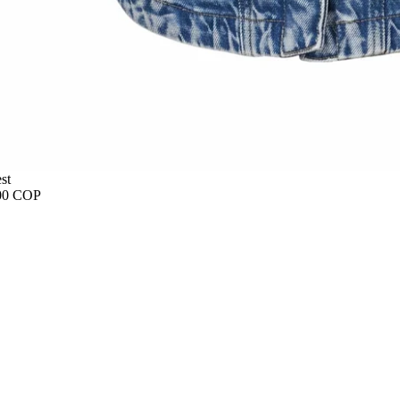
st
00 COP