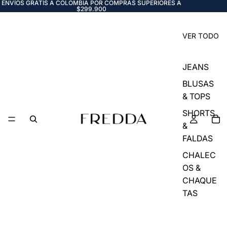
ENVÍOS GRATIS A COLOMBIA POR COMPRAS SUPERIORES A
$299.900
VER TODO
JEANS
BLUSAS
& TOPS
SHORTS
&
FALDAS
CHALEC
OS &
CHAQUE
TAS