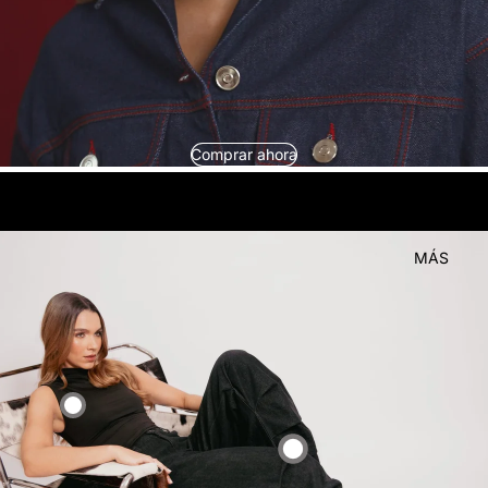
Comprar ahora
look
Compra el
MÁS