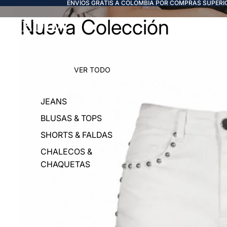
ENVÍOS GRATIS A COLOMBIA POR COMPRAS SUPERIO
Nueva Colección
FREDDA
VER TODO
JEANS
BLUSAS & TOPS
SHORTS & FALDAS
CHALECOS &
CHAQUETAS