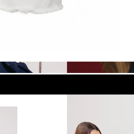
look
Compra el