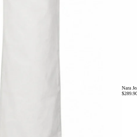
Nara Je
$289.9