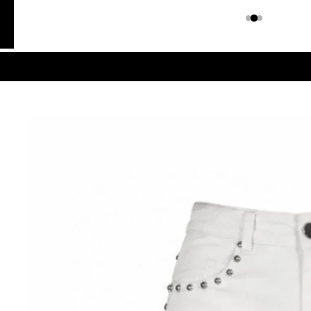
Colombiano
Denim
JEANS