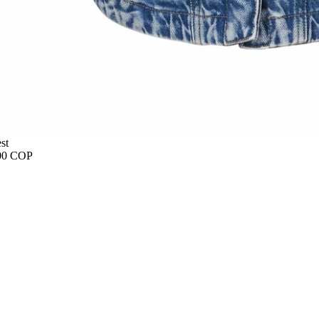
st
00 COP