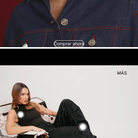
Comprar ahora
look
Compra el
MÁS