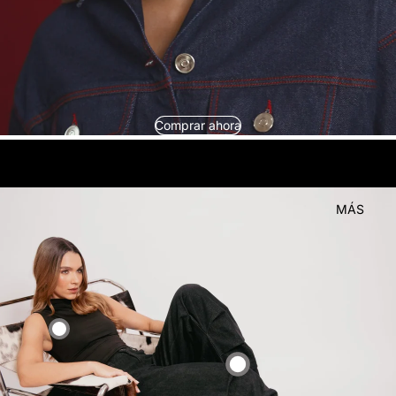
Comprar ahora
look
Compra el
MÁS