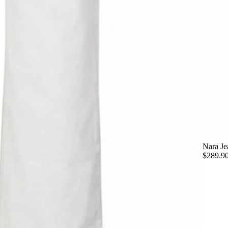
Nara Je
$289.9