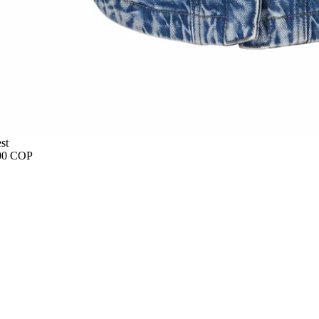
st
00 COP