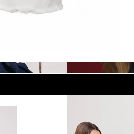
look
Compra el