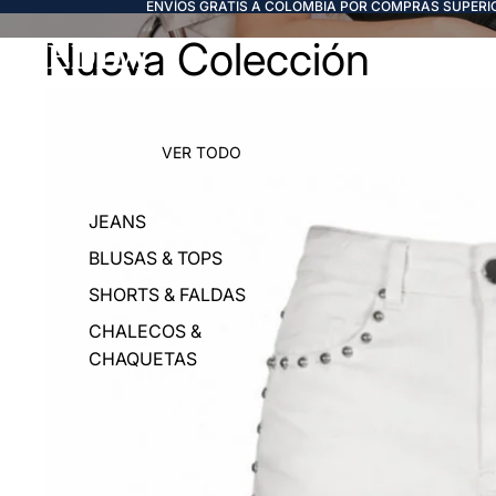
ENVÍOS GRATIS A COLOMBIA POR COMPRAS SUPERIO
Nueva Colección
FREDDA
VER TODO
JEANS
BLUSAS & TOPS
SHORTS & FALDAS
CHALECOS &
CHAQUETAS