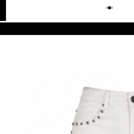
Colombiano
Denim
JEANS