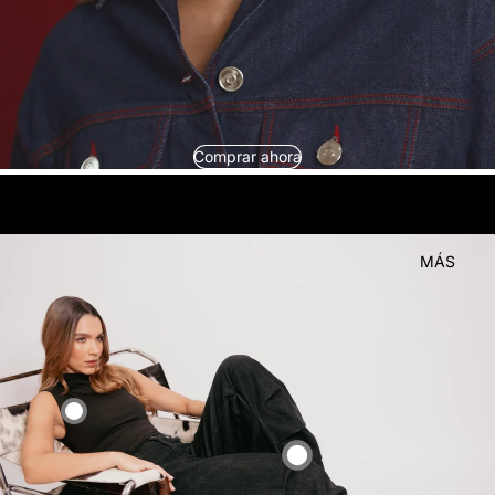
Comprar ahora
look
Compra el
MÁS