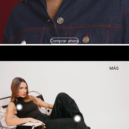
Comprar ahora
look
Compra el
MÁS