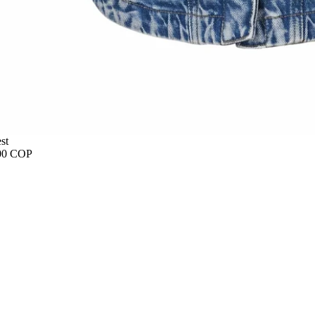
st
00 COP