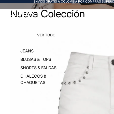
ENVÍOS GRATIS A COLOMBIA POR COMPRAS SUPERIO
Nueva Colección
FREDDA
VER TODO
JEANS
BLUSAS & TOPS
SHORTS & FALDAS
CHALECOS &
CHAQUETAS