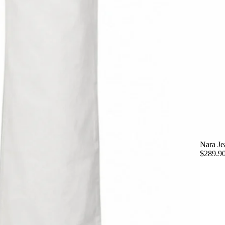
Nara Je
$289.9