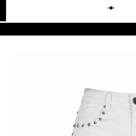
Colombiano
Denim
JEANS