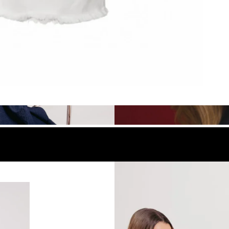
look
Compra el