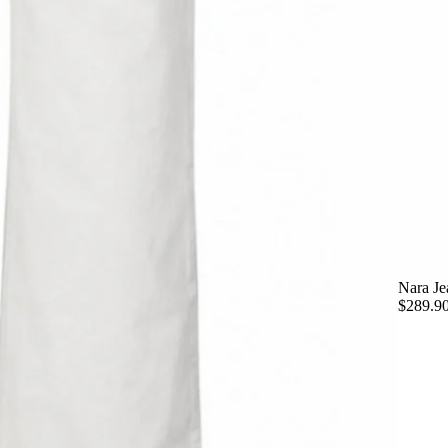
Nara Je
$289.9