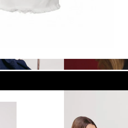
look
Compra el