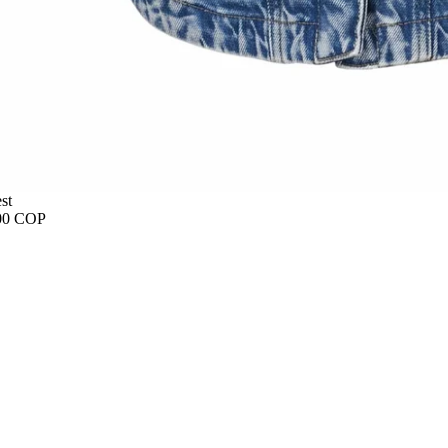
st
00 COP