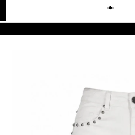
Colombiano
Denim
JEANS