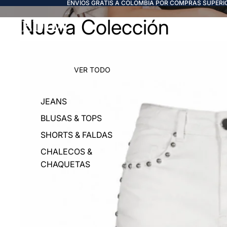
ENVÍOS GRATIS A COLOMBIA POR COMPRAS SUPERIO
Nueva Colección
FREDDA
VER TODO
JEANS
BLUSAS & TOPS
SHORTS & FALDAS
CHALECOS &
CHAQUETAS