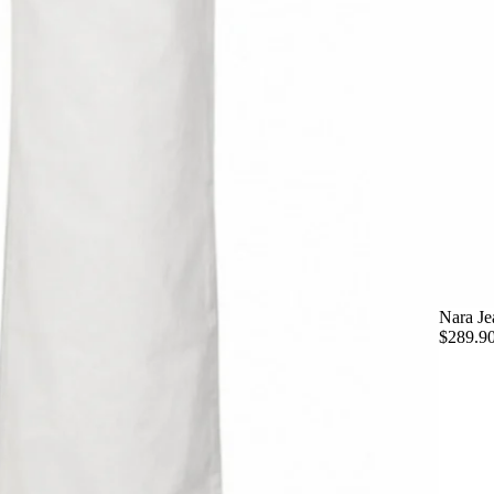
Nara Je
$289.9