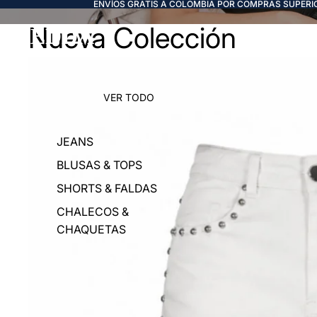
ENVÍOS GRATIS A COLOMBIA POR COMPRAS SUPERIO
Nueva Colección
FREDDA
VER TODO
JEANS
BLUSAS & TOPS
SHORTS & FALDAS
CHALECOS &
CHAQUETAS