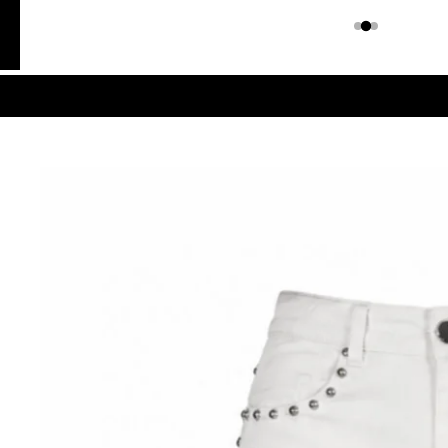
Colombiano
Denim
JEANS