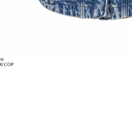
st
00 COP