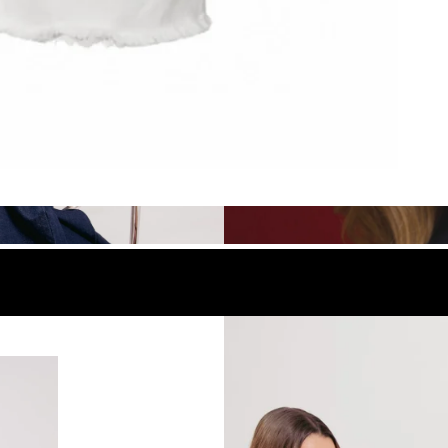
look
Compra el