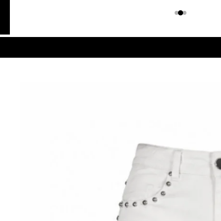
Colombiano
Denim
JEANS