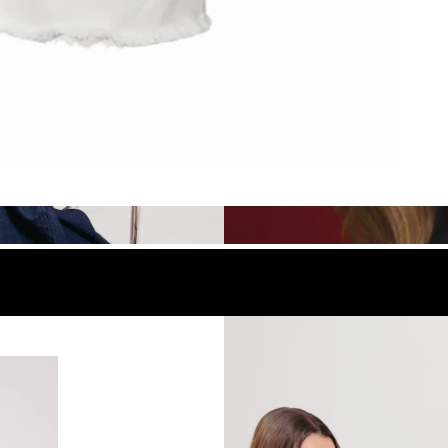
look
Compra el