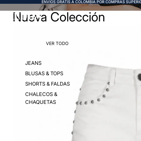
ENVÍOS GRATIS A COLOMBIA POR COMPRAS SUPERIO
Nueva Colección
FREDDA
VER TODO
JEANS
BLUSAS & TOPS
SHORTS & FALDAS
CHALECOS &
CHAQUETAS