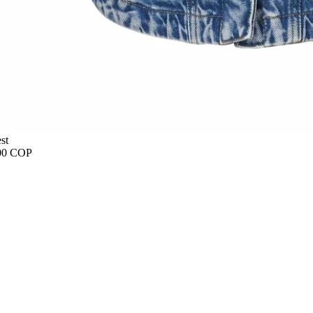
st
00 COP