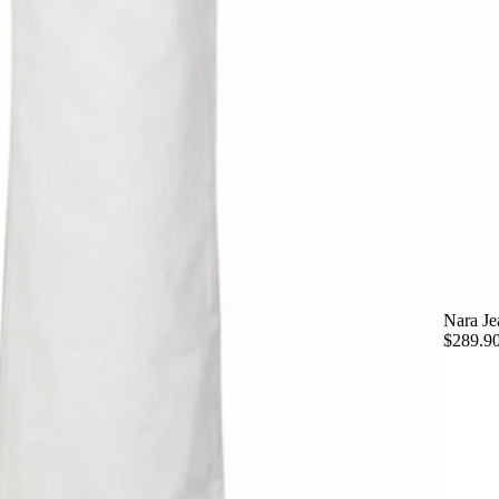
Nara Je
$289.9