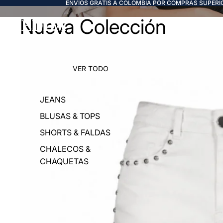
ENVÍOS GRATIS A COLOMBIA POR COMPRAS SUPERIO
Nueva Colección
FREDDA
VER TODO
JEANS
BLUSAS & TOPS
SHORTS & FALDAS
CHALECOS &
CHAQUETAS