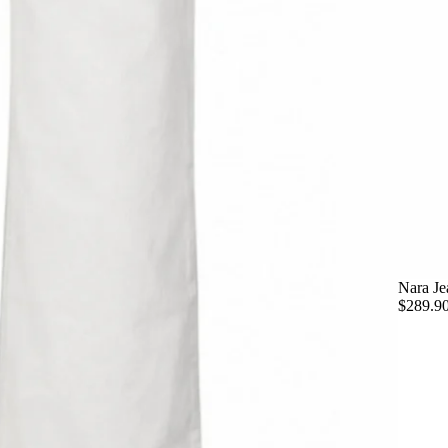
Nara Je
$289.9