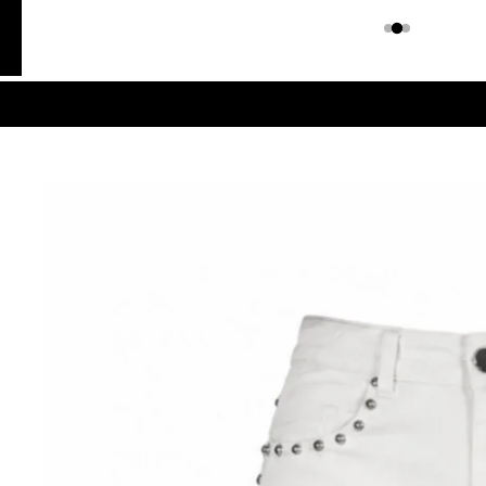
Colombiano
Denim
JEANS