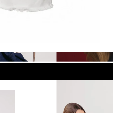
look
Compra el