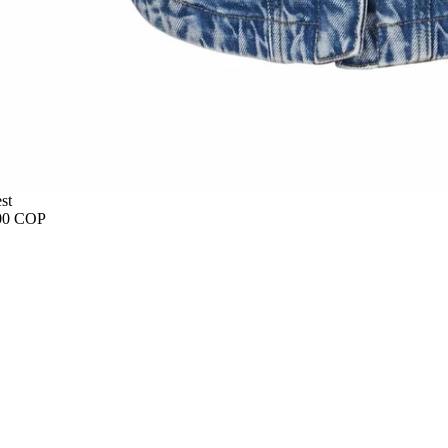
st
00 COP