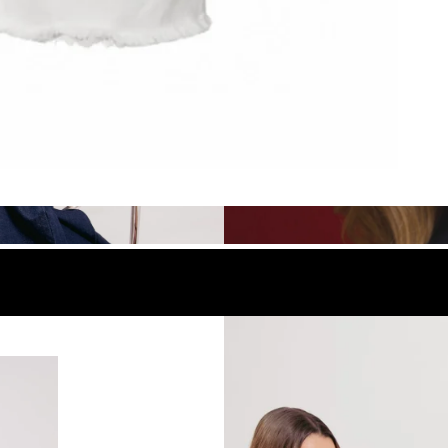
look
Compra el