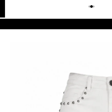
Colombiano
Denim
JEANS