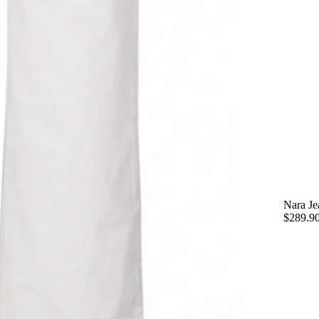
Nara Je
$289.9