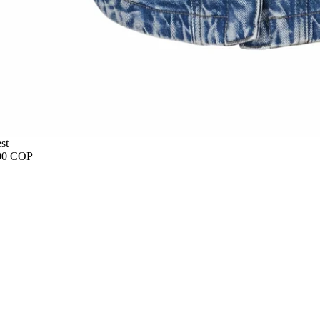
st
00 COP