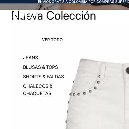
ENVÍOS GRATIS A COLOMBIA POR COMPRAS SUPERIO
Nueva Colección
FREDDA
VER TODO
JEANS
BLUSAS & TOPS
SHORTS & FALDAS
CHALECOS &
CHAQUETAS