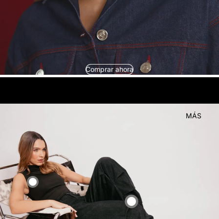
Comprar ahora
look
Compra el
MÁS