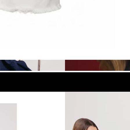
look
Compra el