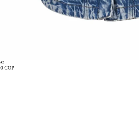
st
00 COP