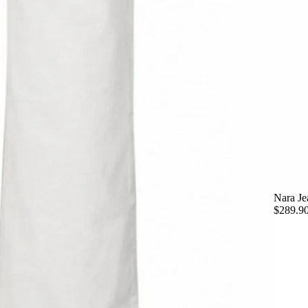
Nara Je
$289.9