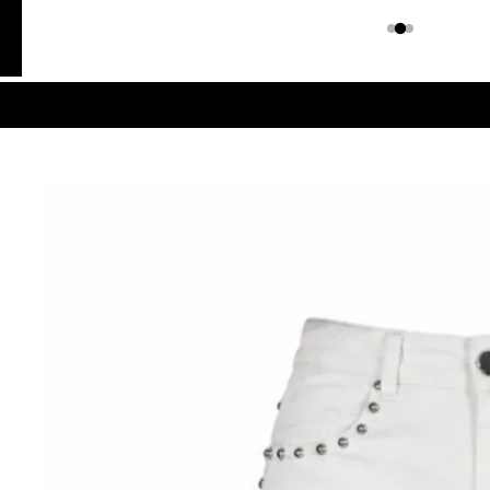
Colombiano
Denim
JEANS