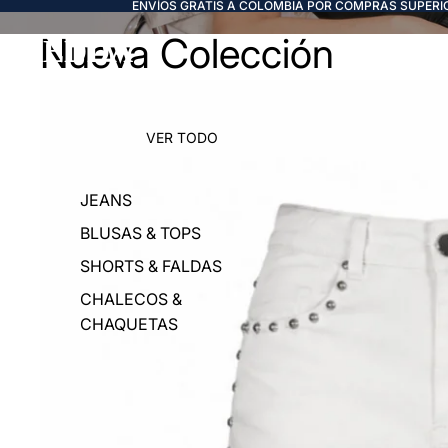
ENVÍOS GRATIS A COLOMBIA POR COMPRAS SUPERIO
Nueva Colección
FREDDA
VER TODO
JEANS
BLUSAS & TOPS
SHORTS & FALDAS
CHALECOS &
CHAQUETAS