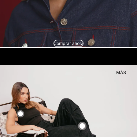
Comprar ahora
look
Compra el
MÁS