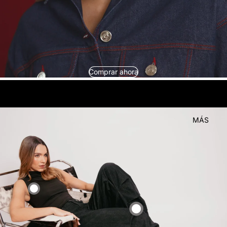
Comprar ahora
look
Compra el
MÁS