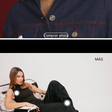
Comprar ahora
look
Compra el
MÁS