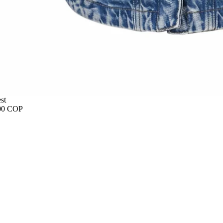
st
00 COP