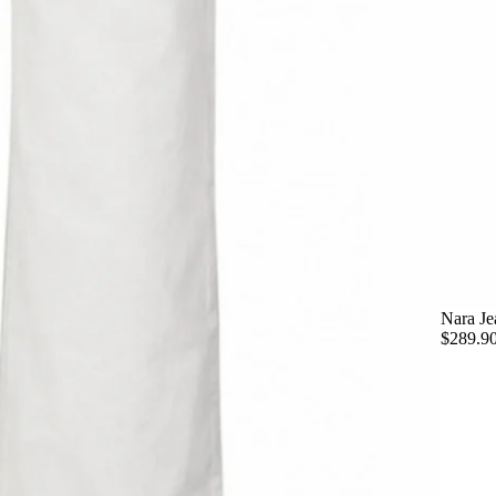
Nara Je
$289.9