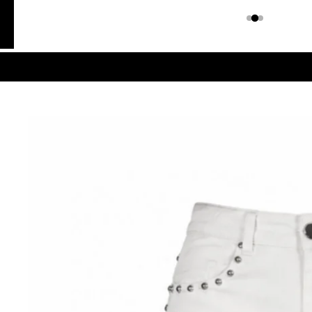
Colombiano
Denim
JEANS