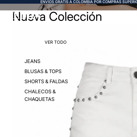
ENVÍOS GRATIS A COLOMBIA POR COMPRAS SUPERIO
Nueva Colección
FREDDA
VER TODO
JEANS
BLUSAS & TOPS
SHORTS & FALDAS
CHALECOS &
CHAQUETAS