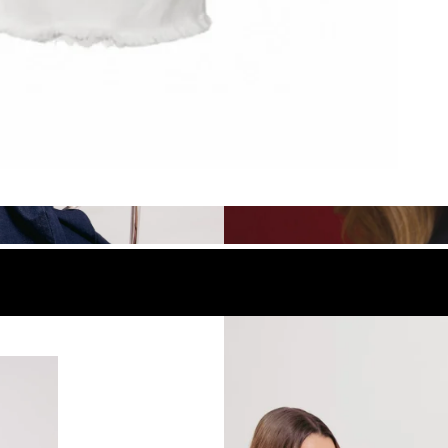
look
Compra el