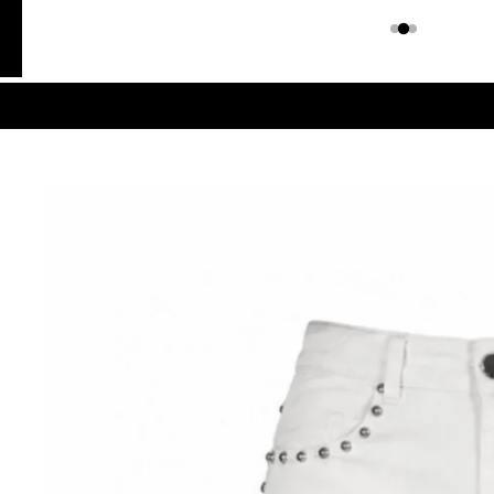
Colombiano
Denim
JEANS