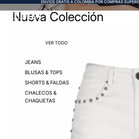
ENVÍOS GRATIS A COLOMBIA POR COMPRAS SUPERIO
Nueva Colección
FREDDA
VER TODO
JEANS
BLUSAS & TOPS
SHORTS & FALDAS
CHALECOS &
CHAQUETAS