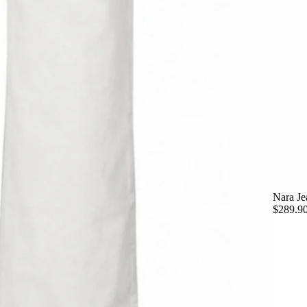
Nara Je
$289.9