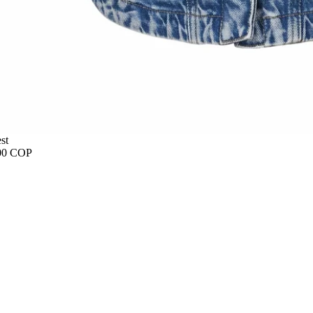
st
00 COP