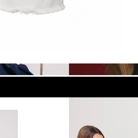
look
Compra el