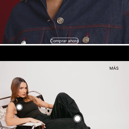
Comprar ahora
look
Compra el
MÁS