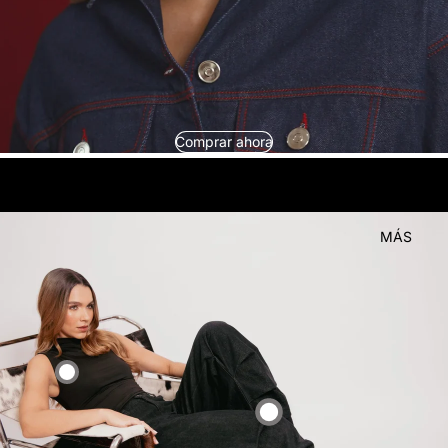
Comprar ahora
look
Compra el
MÁS