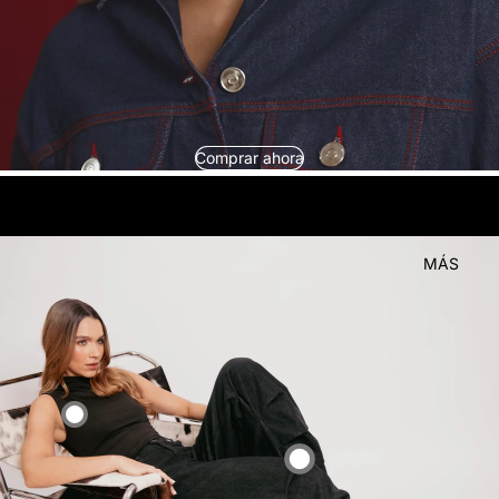
Comprar ahora
look
Compra el
MÁS