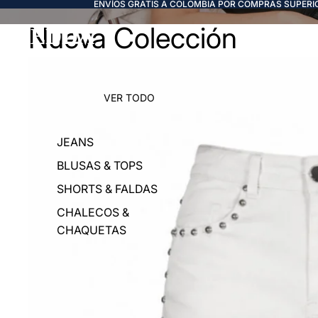
ENVÍOS GRATIS A COLOMBIA POR COMPRAS SUPERIO
Nueva Colección
FREDDA
VER TODO
JEANS
BLUSAS & TOPS
SHORTS & FALDAS
CHALECOS &
CHAQUETAS