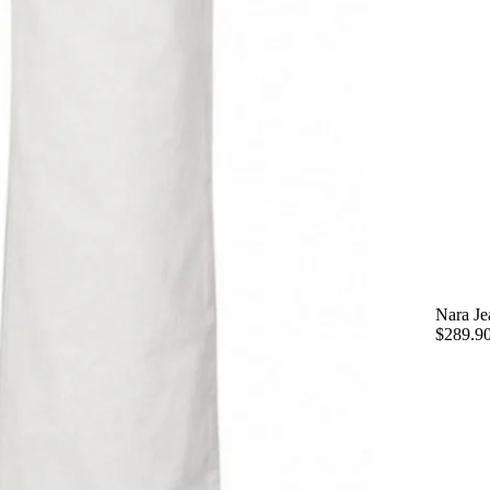
Nara Je
$289.9