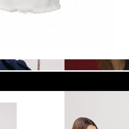
look
Compra el