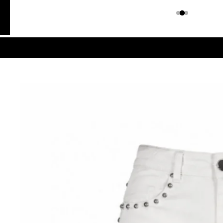
Colombiano
Denim
JEANS