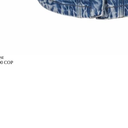
st
00 COP