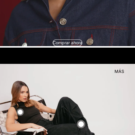
Comprar ahora
look
Compra el
MÁS