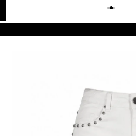
Colombiano
Denim
JEANS