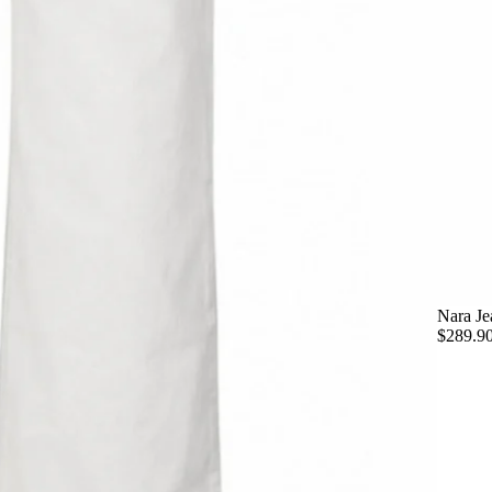
Nara Je
$289.9