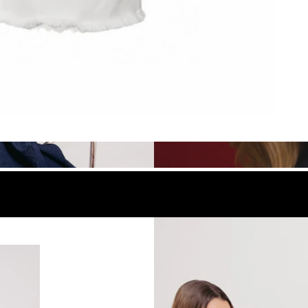
look
Compra el