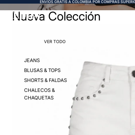
ENVÍOS GRATIS A COLOMBIA POR COMPRAS SUPERIO
Nueva Colección
FREDDA
VER TODO
JEANS
BLUSAS & TOPS
SHORTS & FALDAS
CHALECOS &
CHAQUETAS