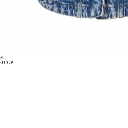
st
00 COP