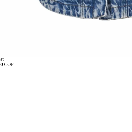
st
00 COP