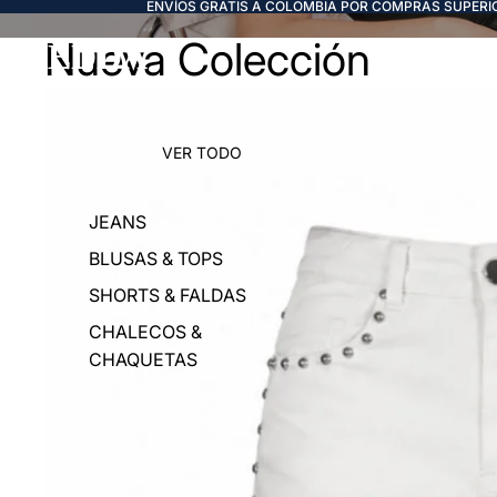
ENVÍOS GRATIS A COLOMBIA POR COMPRAS SUPERIO
Nueva Colección
FREDDA
VER TODO
JEANS
BLUSAS & TOPS
SHORTS & FALDAS
CHALECOS &
CHAQUETAS