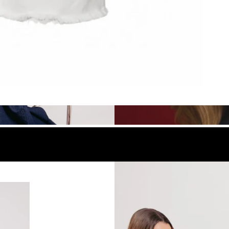
look
Compra el