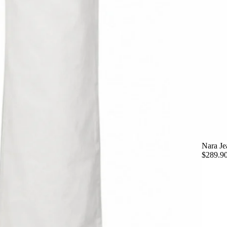
Nara Je
$289.9