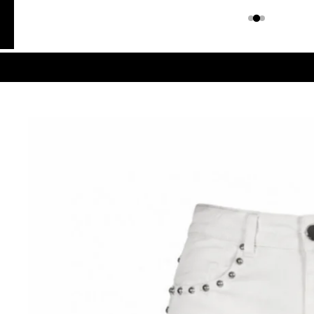
Colombiano
Denim
JEANS