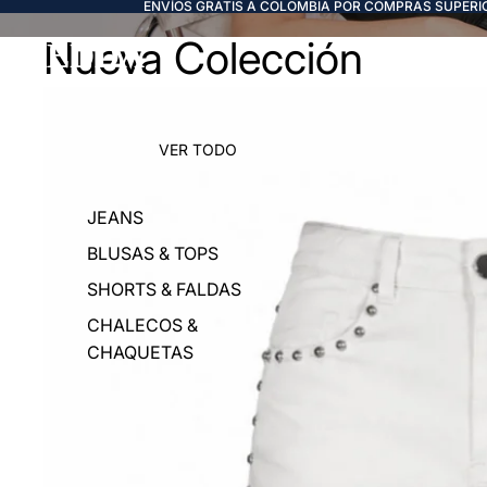
ENVÍOS GRATIS A COLOMBIA POR COMPRAS SUPERIO
Nueva Colección
FREDDA
VER TODO
JEANS
BLUSAS & TOPS
SHORTS & FALDAS
CHALECOS &
CHAQUETAS