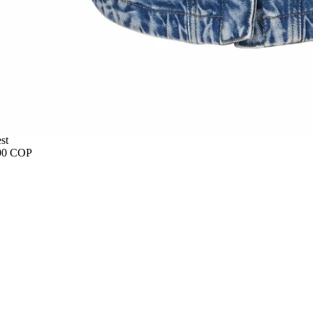
st
00 COP