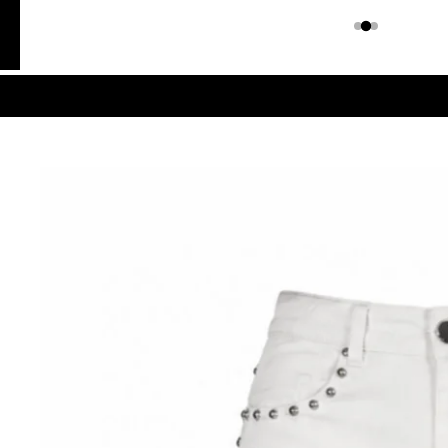
Colombiano
Denim
JEANS