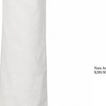
Nara Je
$289.9