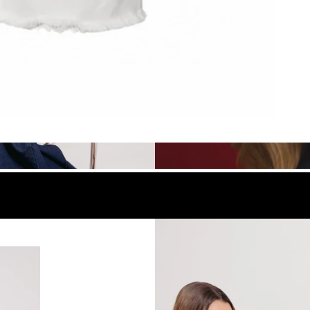
look
Compra el