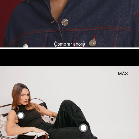
Comprar ahora
look
Compra el
MÁS