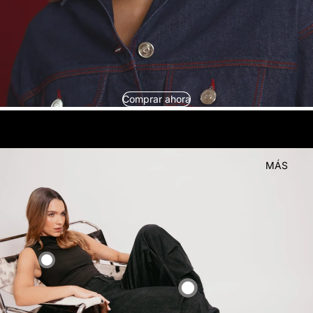
Comprar ahora
look
Compra el
MÁS