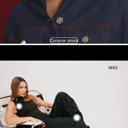
Comprar ahora
look
Compra el
MÁS