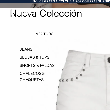
ENVÍOS GRATIS A COLOMBIA POR COMPRAS SUPERIO
Nueva Colección
FREDDA
VER TODO
JEANS
BLUSAS & TOPS
SHORTS & FALDAS
CHALECOS &
CHAQUETAS