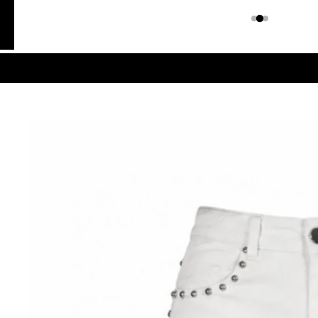
Colombiano
Denim
JEANS