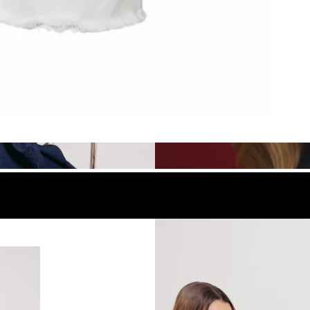
look
Compra el