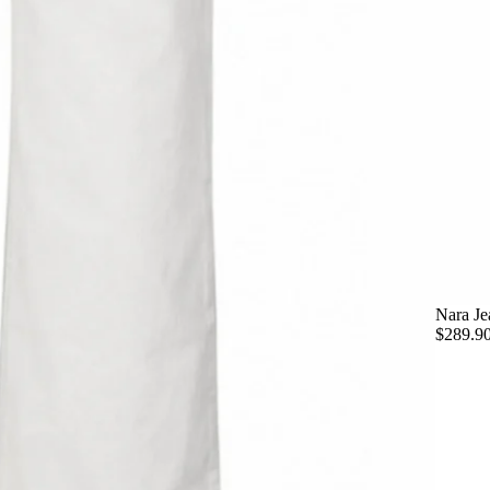
Nara Je
$289.9