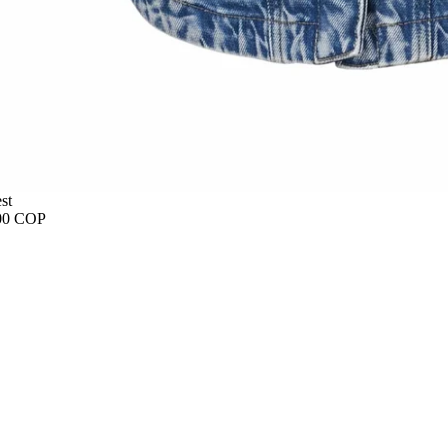
st
00 COP