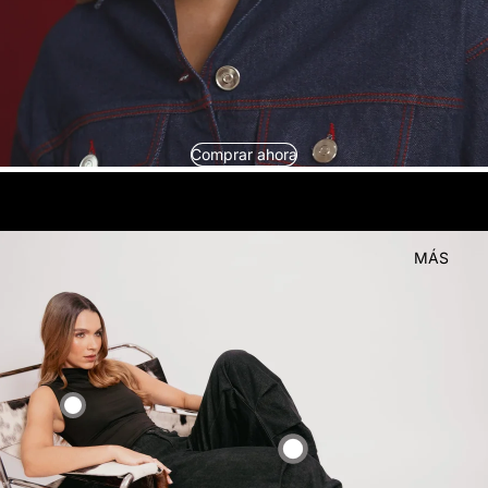
Comprar ahora
look
Compra el
MÁS