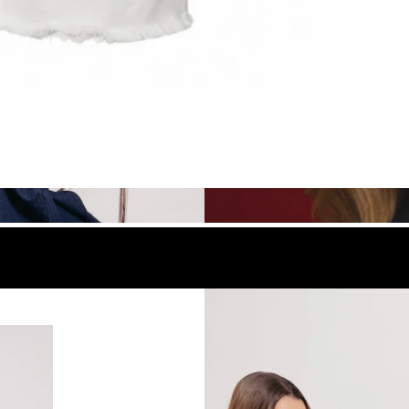
look
Compra el