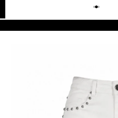
Colombiano
Denim
JEANS