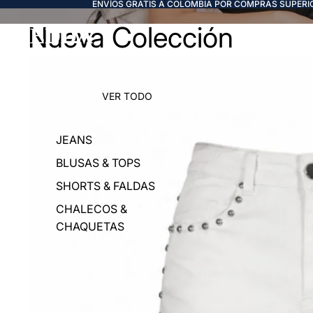
ENVÍOS GRATIS A COLOMBIA POR COMPRAS SUPERIO
Nueva Colección
FREDDA
VER TODO
JEANS
BLUSAS & TOPS
SHORTS & FALDAS
CHALECOS &
CHAQUETAS