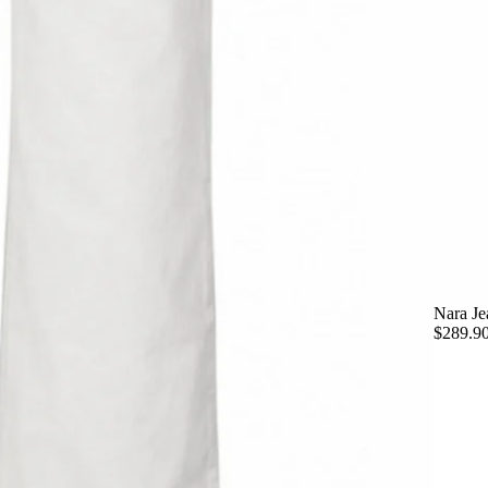
Nara Je
$289.9