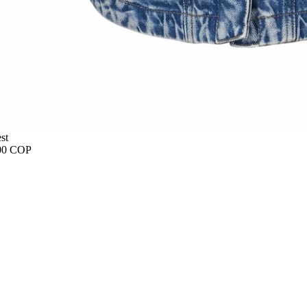
st
00 COP