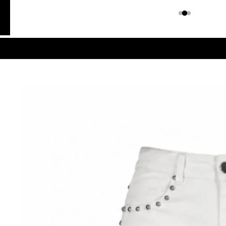
Colombiano
Denim
JEANS