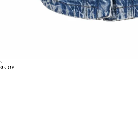
st
00 COP