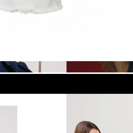
look
Compra el