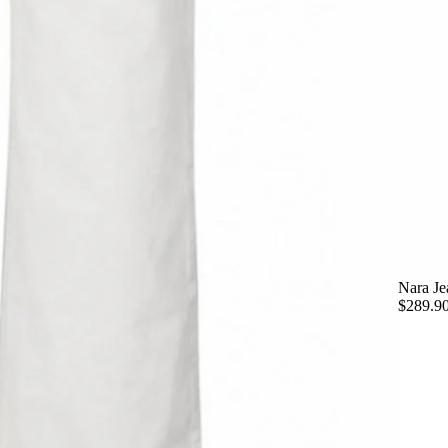
Nara Je
$289.9