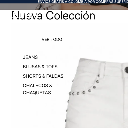
ENVÍOS GRATIS A COLOMBIA POR COMPRAS SUPERIO
Nueva Colección
FREDDA
VER TODO
JEANS
BLUSAS & TOPS
SHORTS & FALDAS
CHALECOS &
CHAQUETAS