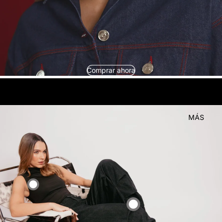
Comprar ahora
look
Compra el
MÁS