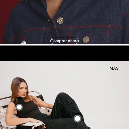
Comprar ahora
look
Compra el
MÁS