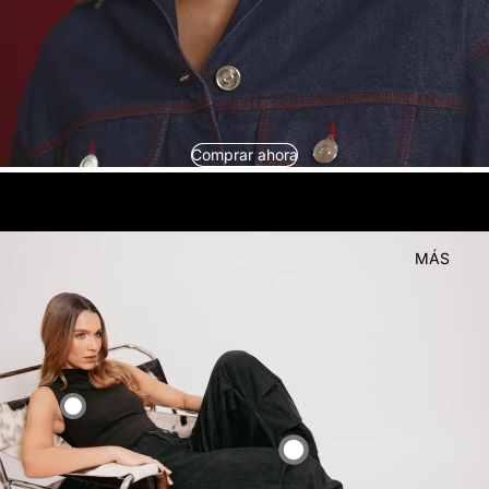
Comprar ahora
look
Compra el
MÁS