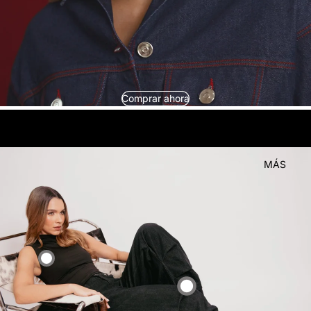
Comprar ahora
look
Compra el
MÁS