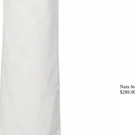
Nara Je
$289.9