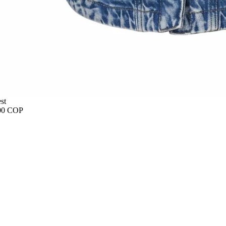
st
00 COP