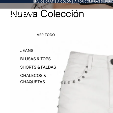
ENVÍOS GRATIS A COLOMBIA POR COMPRAS SUPERIO
Nueva Colección
FREDDA
VER TODO
JEANS
BLUSAS & TOPS
SHORTS & FALDAS
CHALECOS &
CHAQUETAS