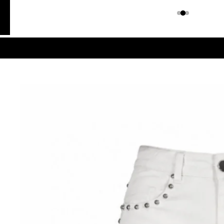
Colombiano
Denim
JEANS