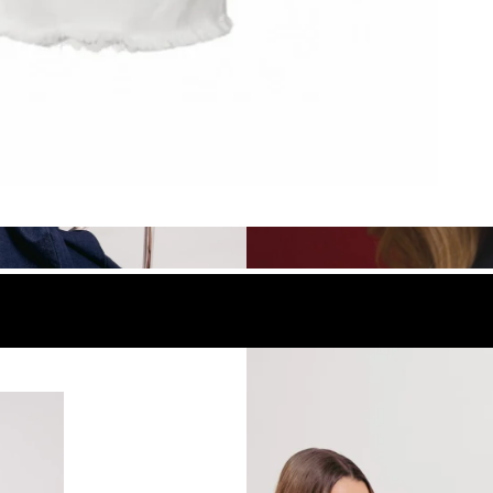
look
Compra el